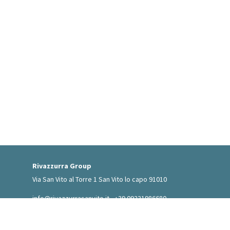
Rivazzurra Group
Via San Vito al Torre 1 San Vito lo capo 91010
info@rivazzurrasanvito.it
- +39 09231986680
Gestisci Prenotazione